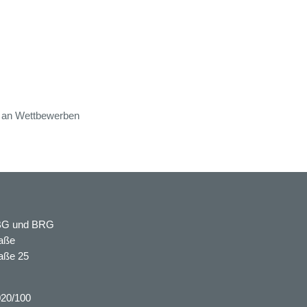
e an Wettbewerben
, BG und BRG
aße
aße 25
020/100