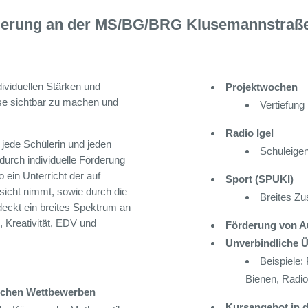
derung an der MS/BG/BRG Klusemannstraß
viduellen Stärken und
Projektwochen
se sichtbar zu machen und
Vertiefung
Radio Igel
 jede Schülerin und jeden
Schuleige
 durch individuelle Förderung
o ein Unterricht der auf
Sport (SPUKI)
sicht nimmt, sowie durch die
Breites Z
eckt ein breites Spektrum an
, Kreativität, EDV und
Förderung von A
Unverbindliche 
Beispiele:
Bienen, Radi
lichen Wettbewerben
Kursangebot in d