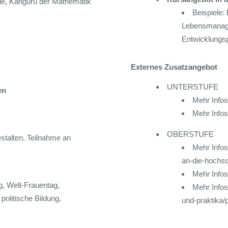
e, Känguru der Mathematik
Beispiele: 
Lebensmanage
Entwicklungsp
Externes Zusatzangebot
UNTERSTUFE
ben
Mehr Infos
Mehr Infos
OBERSTUFE
estalten, Teilnahme an
Mehr Infos
an-die-hochsc
Mehr Infos
, Welt-Frauentag,
Mehr Infos
olitische Bildung,
und-praktika/