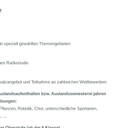
e
 in speziell gewählten Themengebieten
nes Radiostudio
usatzangebot und Teilnahme an zahlreichen Wettbewerben
uslandsaufenthalten bzw. Auslandssemestern/-jahren
Übungen:
 Pflanzen, Robotik, Chor, unterschiedliche Sportarten,
o, …
er Oberstufe (ab der 6.Klasse)