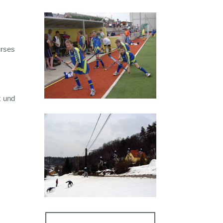
urses
t und