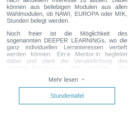
nach aktuellem Interesse zu lassen. Dabei
können aus beliebigen Modulen aus allen
Wahlmodulen, ob NAWI, EUROPA oder MIK,
Stunden belegt werden.
Noch freier ist die Möglichkeit des
sogenannten DEEPER LEARNINGs, wo die
ganz individuellen Lerninteressen vertieft
werden können. Ein:e Mentor:in begleitet
dabei und plant die Verwirklichung des
eigenen Forschungs- und Lernfeldes, das
inhaltlich aus einem Hobby oder einer
3
Mehr lesen
Leidenschaft, Begabung, bestehen kann.
Wir freuen uns auf euch!
Stundentafel